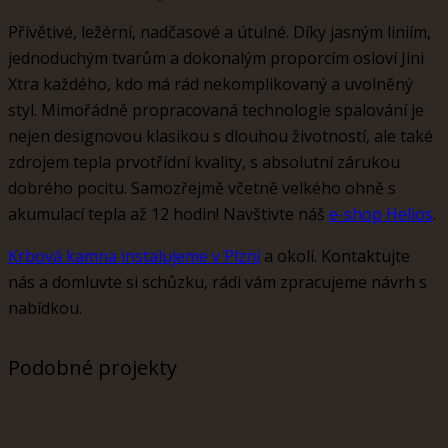
Přívětivé, ležérní, nadčasové a útulné. Díky jasným liniím,
jednoduchým tvarům a dokonalým proporcím osloví Jini
Xtra každého, kdo má rád nekomplikovaný a uvolněný
styl. Mimořádně propracovaná technologie spalování je
nejen designovou klasikou s dlouhou životností, ale také
zdrojem tepla prvotřídní kvality, s absolutní zárukou
dobrého pocitu. Samozřejmě včetně velkého ohně s
akumulací tepla až 12 hodin! Navštivte náš
e-shop Helios
.
Krbová kamna instalujeme v Plzni
a okolí. Kontaktujte
nás a domluvte si schůzku, rádi vám zpracujeme návrh s
nabídkou.
Podobné projekty