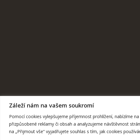
Záleží nám na vašem soukromí
Pomocí cookies vylepšujeme příjemnost prohlížení, nabízíme na
přizpůsobené reklamy či obsah a analyzujeme návštěvnost stránk
na „Přijmout vše“ vyjadřujete souhlas s tím, jak cookies použív