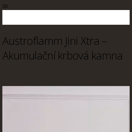
Austroflamm Jini Xtra –
Akumulační krbová kamna