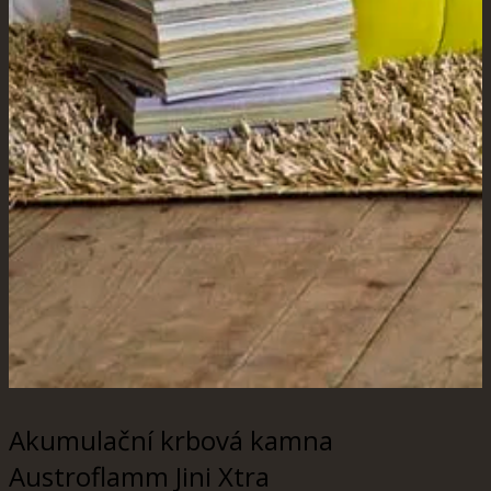
Akumulační krbová kamna
Austroflamm Jini Xtra